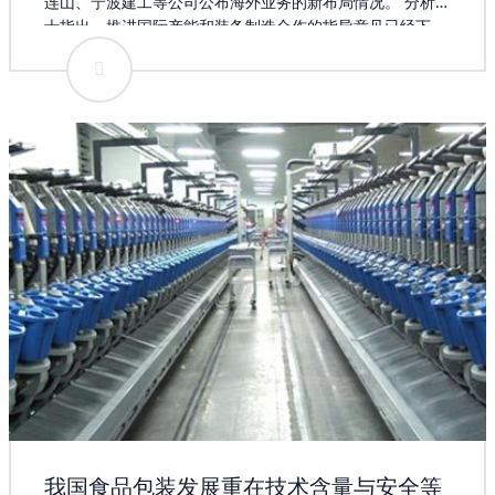
连山、宁波建工等公司公布海外业务的新布局情况。 分析人
士指出，推进国际产能和装备制造合作的指导意见已经下
发，相关配套政策措施将陆续出台，装备制造、工程施工等
重点行业将明显受益扶持政策，相关上市公司表现值得期
待。上市公司加速“走出去” 中国武夷5月26日公告称，公司
近日在肯尼亚、埃塞俄比亚和乌干达等国家先后承接到四个
建筑工程施工项目。建筑工程施工承包或分包合同均已签
订，合同累计金额约为4.54亿元人民币。这些合同中，工期
最长的为20个月，最短的为270天，随着合同的推进，将给
中国武夷带来经营利润。 祁连山5月26日公告称，5月25
日，祁连山、八冶建设集团有限公司与吉尔吉斯JBK建设有
限公司就共同开发建设吉尔吉斯斯坦奥什州吉尔吉斯阿布什
尔水泥生产线项目签署备忘录。根据备忘录内容，三方合作
计划在吉尔吉斯斯坦南部共同投资建设水泥生产线项目，项
目总投资约1.3亿美元，祁连山、八冶建设集团有限公司占
80%、吉方占20%，5月起共同研究讨论合作的所有细节。
我国食品包装发展重在技术含量与安全等