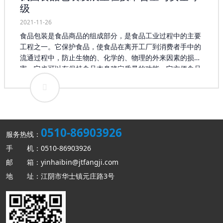
级
2021-11-26
食品包装是食品商品的组成部分，是食品工业过程中的主要
工程之一。它保护食品，使食品在离开工厂到消费者手中的
流通过程中，防止生物的、化学的、物理的外来因素的损
害，它也可以有保持食品本身稳定质量的功能，它方便食品
的食用，又是首先表现食品外观，吸引消费的形象，具有物
质成本以外的价值。因此，食品包装制造也是食品制造系统
工程不可分的部分。但食品包装制造的通用性又使它有相对
独立的自我体系。 以往食品包装更多的只是停留在简单的食
品“包裹”范畴，而随着消费者需求的日益个性化，食品包装
0510-86903926
开始融入更多的内容。在业内专家顾卫东看来，现在消费者
服务热线：
对于食品包装的要求更多倾向于高质量、高技术含量，这就
手 机：0510-86903926
使得食品包装企业要从自身的生产、经营上进行转变，使产
邮 箱：yinhaibin@jtfangji.com
品能够适应新的需求。在互联网影响不断扩大的今天，顾卫
地 址：江阴市华士镇元庄路3号
东认为将移动互联网融入食品包装企业的生产无疑是解决以
上问题的办法。 据统计，目前我国的食品行业在国际市场中
占有很大比重，其所衍生出的食品包装也存在巨大的需求，
这为整个行业的发展提供了坚实的基础。我国食品包装行业
的产值正在以每年15%左右的速度增长，每年产生的经济效