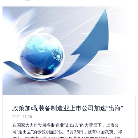
要在明确的产业发展目标和发展重点的指引下，系统地推进
轴承产业的发展，以期实现由轴承生产大国向轴承生产强国
的转变。我国轴承行业发展至今，已经有了比较完善的行业
基础。我国轴承市场的发展时间却比较短，起步较发达国家
落后不少。作为现代化工业生产不可或缺的重要装备，轴承
市场已经成为国家重要的战略装备，它的技术水平可以反映
一个国家的综合国力。过去，我国还不能自主生产轴承市场
的时候都是以高昂的价格从国外引进产品，而技术还是掌握
在发达国家手中。 政府相关部门负责人应该倾力支持轴承产
业发展，根据企业发展实际需求，采取多种发展模式，扩宽
企业发展空间，让企业在适合自身的发展模式中找到共同利
益，达成合作意识，合力把轴承产业规模做大，把企业做
强。轴承工厂店的专家在这一方面，提出了应对建议，用好
用活现有的基础条件，搭建好政府扶持平台，推动产业稳步
发展；直面当前轴承产业发展存在的问题和困难，共同解决
好资金、销售、物流等问题，根据各企业的实际情况加大支
政策加码,装备制造业上市公司加速“出海”
持力度；要有计划有目标引进有实力的企业入驻，通过大企
业来带动小企业发展，把轴承产业不断做大做强。同时，要
2021-11-26
加强与政府、金融机构的沟通联系，相互支持，携手共进。
在国家大力推动装备制造业“走出去”的大背景下，上市公
司“走出去”的步伐明显加快。5月26日，就有中国武夷、祁